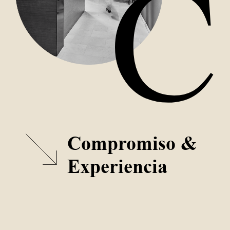
S
C
Compromiso &
Experiencia